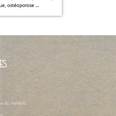
gue, ostéoporose …
ES
ye du marbre,
ez