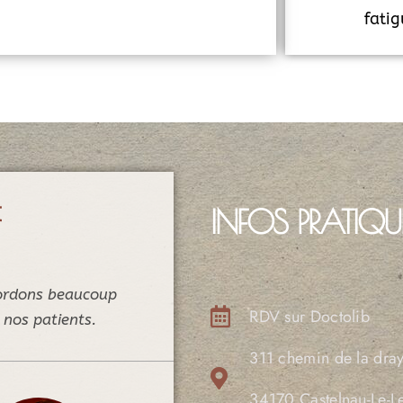
fati
t
INFOS PRATIQU
cordons beaucoup
RDV sur Doctolib
 nos patients.
311 chemin de la dra
34170 Castelnau-Le-L